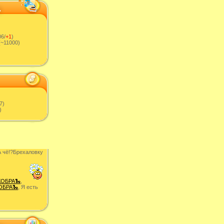
6/
+1
)
~11000)
7)
)
 чë!?Брехаловку
КОБРА🐍
,
ОБРА🐍
, Я есть