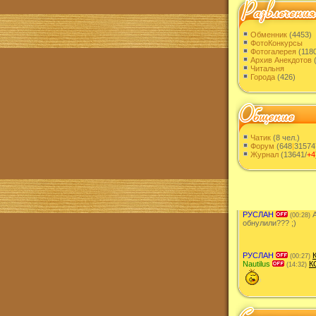
Обменник
(4453)
ФотоКонкурсы
Фотогалерея
(1180
Архив Анекдотов
(
Читальня
Города
(426)
Чатик
(8 чел.)
Форум
(648
|
31574
Журнал
(13641/
+4
РУСЛАН
А
(00:28)
обнулили??? ;)
РУСЛАН
(00:27)
Nautilus
К
(14:32)