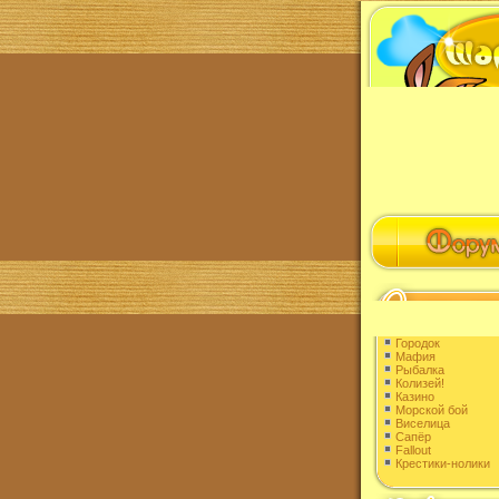
Городок
Мафия
Рыбалка
Колизей!
Казино
Морской бой
Виселица
Сапёр
Fallout
Крестики-нолики