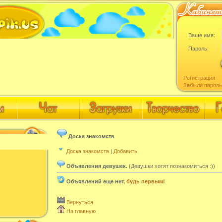
Ваше имя:
Пароль:
Регистрация
Забыли пароль
Доска знакомств
Доска знакомств
|
Добавить
Объявления девушек.
(Девушки хотят познакомиться :))
Объявлений еще нет,
будь первым!
Вернуться
На главную