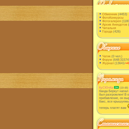
Обменник
(4453)
ФотоКонкурсы
Фотогалерея
(118
Архив Анекдотов
(
Читальня
Города
(426)
Чатик
(0 чел.)
Форум
(648
|
31574
Журнал
(13641/
+4
КуСЮчКа
(19:48)
банда Беркут напал
был разгромлен! В 
прибавление, он вы
бакс, все крышуем
теперь платят вам