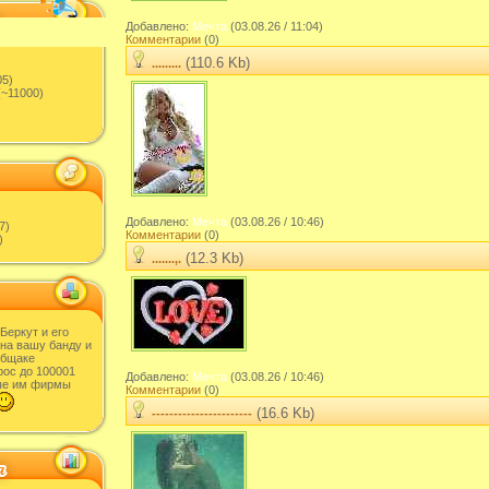
Добавлено:
Мечта
(03.08.26 / 11:04)
Комментарии
(0)
(110.6 Kb)
.........
05)
~11000)
Добавлено:
Мечта
(03.08.26 / 10:46)
7)
Комментарии
(0)
)
(12.3 Kb)
.......,.
Беркут и его
 на вашу банду и
общаке
рос до 100001
Добавлено:
Мечта
(03.08.26 / 10:46)
ые им фирмы
Комментарии
(0)
(16.6 Kb)
-----------------------