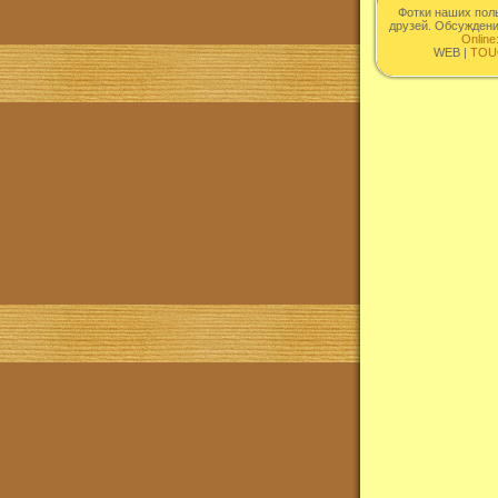
Фотки наших пол
друзей. Обсужден
Online
WEB |
TOU