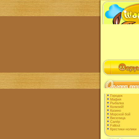
Городок
Мафия
Рыбалка
Колизей!
Казино
Морской бой
Виселица
Сапёр
Fallout
Крестики-нолики