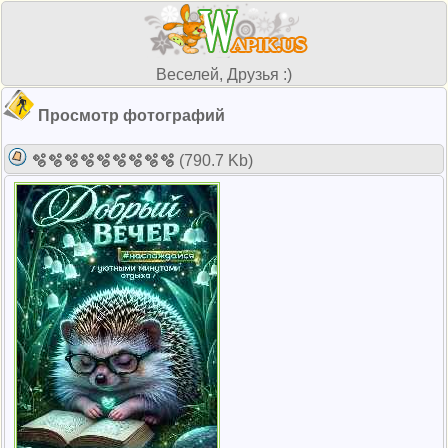
Веселей, Друзья :)
Просмотр фотографий
🫧🫧🫧🫧🫧🫧🫧🫧🫧
(790.7 Kb)