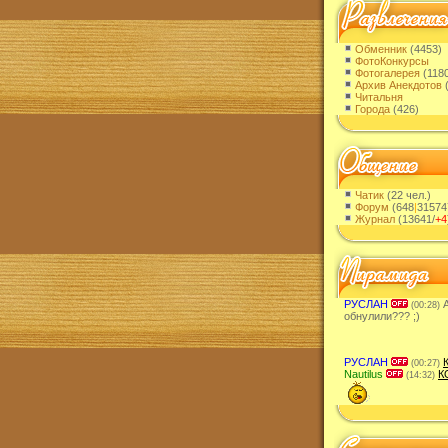
Обменник
(4453)
ФотоКонкурсы
Фотогалерея
(118
Архив Анекдотов
(
Читальня
Города
(426)
Чатик
(22 чел.)
Форум
(648
|
31574
Журнал
(13641/
+4
РУСЛАН
А
(00:28)
обнулили??? ;)
РУСЛАН
(00:27)
Nautilus
К
(14:32)