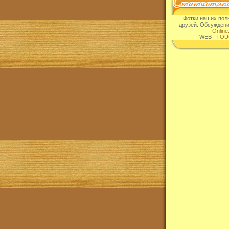
Фотки наших пол
друзей. Обсужден
Online
WEB |
TOU