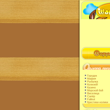
Городок
Мафия
Рыбалка
Колизей!
Казино
Морской бой
Виселица
Сапёр
Fallout
Крестики-нолики