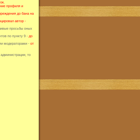
ток.
ение профиля и
преждения до бана на
цировал автор -
йливые просьбы оных
тов по пункту 9 -
до
ми модераторами -
от
 администрации, то