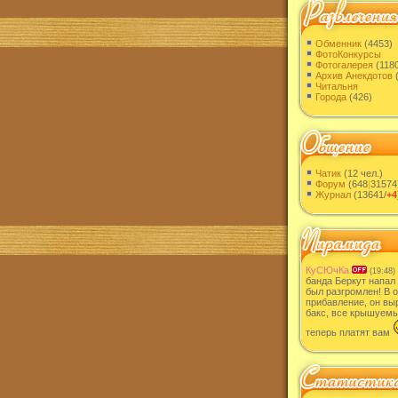
Обменник
(4453)
ФотоКонкурсы
Фотогалерея
(118
Архив Анекдотов
(
Читальня
Города
(426)
Чатик
(12 чел.)
Форум
(648
|
31574
Журнал
(13641/
+4
КуСЮчКа
(19:48)
банда Беркут напал
был разгромлен! В 
прибавление, он вы
бакс, все крышуем
теперь платят вам