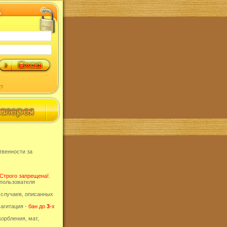
?
твенности за
Строго запрещена!
.
пользователя
 случаев, описанных
 агитация -
бан до
3
-х
орбления, мат,