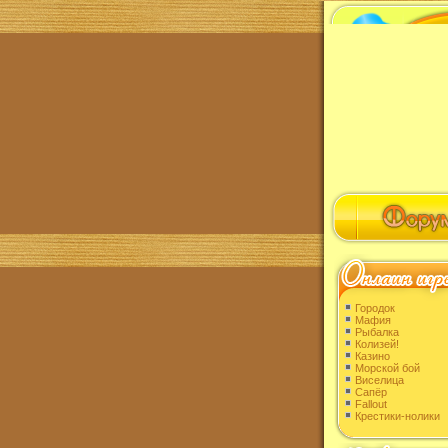
Городок
Мафия
Рыбалка
Колизей!
Казино
Морской бой
Виселица
Сапёр
Fallout
Крестики-нолики