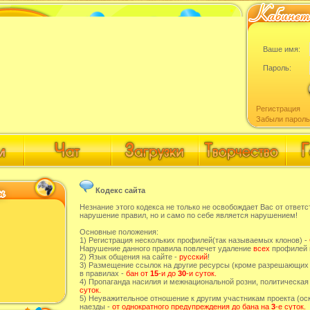
Ваше имя:
Пароль:
Регистрация
Забыли пароль
Кодекс сайта
Незнание этого кодекса не только не освобождает Вас от ответс
нарушение правил, но и само по себе является нарушением!
Основные положения:
1) Регистрация нескольких профилей(так называемых клонов) -
Нарушение данного правила повлечет удаление
всех
профилей 
2) Язык общения на сайте -
русский
!
3) Размещение ссылок на другие ресурсы (кроме разрешающих
в правилах -
бан от
15
-и до
30
-и суток.
4) Пропаганда насилия и межнациональной розни, политическая
суток.
5) Неуважительное отношение к другим участникам проекта (оск
наезды -
от однократного предупреждения до бана на
3
-е суток.