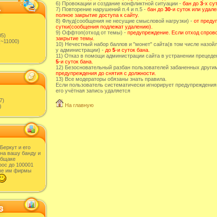
6) Провокации и создание конфликтной ситуации -
бан до
3
-х су
7) Повторение нарушений п.4 и п.5 -
бан до
30
-и суток или удал
полное закрытие доступа к сайту.
8) Флуд(сообщения не несущие смысловой нагрузки) -
от преду
сутки(сообщения подлежат удалению).
9) Оффтоп(отход от темы) -
предупреждение. Если отход спрово
05)
закрытие темы.
~11000)
10) Нечестный набор баллов и "монет" сайта(в том числе назо
у администрации) -
до
5
-и суток бана.
11) Отказ в помощи администрации сайта в устранении прецеден
5
-и суток бана.
12) Безосновательный разбан пользователей забаненных други
предупреждения до снятия с должности.
13) Все модераторы обязаны знать правила.
Если пользователь систематически игнорирует предупреждения
его учётная запись удаляется
7)
На главную
)
Беркут и его
 на вашу банду и
общаке
рос до 100001
ые им фирмы